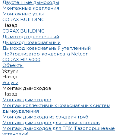
Двустенные дымоходы
Монтажные крепления
Монтажные узлы
CORAX BUILDING
Назад
CORAX BUILDING
Дымоход одностенный
Дымоход коаксиальный
Дымоход коаксиальный утепленный
Нейтрализатор-конденсата Netcon
CORAX HP 5000
Объекты
Услуги
Назад
Услуги
Монтаж дымоходов
Назад
Монтаж дымоходов
Монтаж коллективных коаксиальных систем
дымоудаления
Монтаж дымохода из сэндвич труб
Монтаж дымоходов для газовых котлов
Монтаж дымоходов для ГПУ (Газопоршневые
установки)