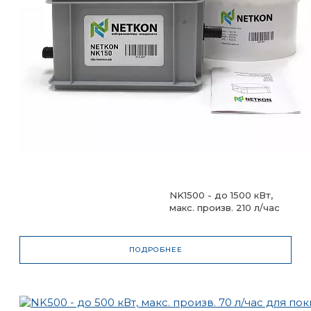
670
Глубина, мм
400
Высота патрубка ВВОД, мм
60
Высота патрубка ВЫВОД, мм
110
Вес нейтрализатора, без учета
NK1500 - до 1500 кВт,
раегента, кг
макс. произв. 210 л/час
3
ПОДРОБНЕЕ
Вес нейтрализатора с учетом
реагента, кг
27