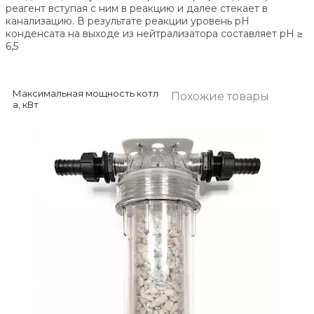
реагент вступая с ним в реакцию и далее стекает в
канализацию. В результате реакции уровень рН
конденсата на выходе из нейтрализатора составляет pH ≥
6,5
Максимальная мощность котл
Похожие товары
а, кВт
1000
Максимальная производитель
ность нейтрализатора ( при усл
овии образования конденсата
0,14 л/квт-ч), л/час
140
Объем нейтрализуемого конд
енсата на одну загрузку при зн
ачении рН равном 3,0, м3
210
Температура конденсата, °С