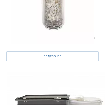
5-60
Температура окружающего во
здуха, °С
5-45
Высота обратного подпора ко
NK50 - до 50 кВт, макс.
нденсата в нормальном режим
произв. 7 л/час
е работы, мм
100
ПОДРОБНЕЕ
Высота, мм
245
Ширина без соединительного
патрубка, мм
600
Ширина с соединительным пат
рубком, мм