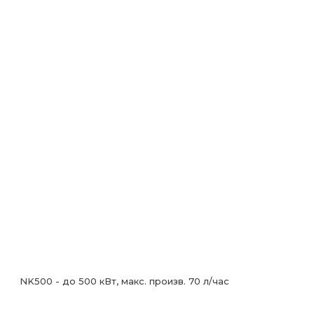
Диаметр входного патрубка, м
м
25
Диаметр выходного патрубка,
мм
25
Реагент
Реагент Тип М
Объем загрузки реагента, кг
24
Межзагрузочный интервал
1 год
NK500 - до 500 кВт, макс. произв. 70 л/час