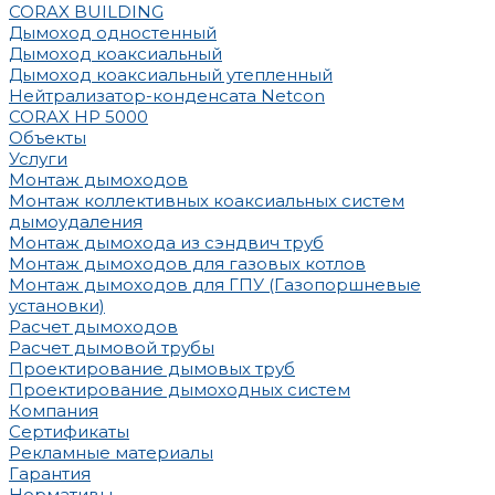
CORAX BUILDING
Дымоход одностенный
Дымоход коаксиальный
Дымоход коаксиальный утепленный
Нейтрализатор-конденсата Netcon
CORAX HP 5000
Объекты
Услуги
Монтаж дымоходов
Монтаж коллективных коаксиальных систем
дымоудаления
Монтаж дымохода из сэндвич труб
Монтаж дымоходов для газовых котлов
Монтаж дымоходов для ГПУ (Газопоршневые
установки)
Расчет дымоходов
Расчет дымовой трубы
Проектирование дымовых труб
Проектирование дымоходных систем
Компания
Сертификаты
Рекламные материалы
Гарантия
Нормативы