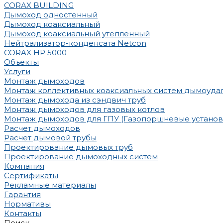
CORAX BUILDING
Дымоход одностенный
Дымоход коаксиальный
Дымоход коаксиальный утепленный
Нейтрализатор-конденсата Netcon
CORAX HP 5000
Объекты
Услуги
Монтаж дымоходов
Монтаж коллективных коаксиальных систем дымоуда
Монтаж дымохода из сэндвич труб
Монтаж дымоходов для газовых котлов
Монтаж дымоходов для ГПУ (Газопоршневые установ
Расчет дымоходов
Расчет дымовой трубы
Проектирование дымовых труб
Проектирование дымоходных систем
Компания
Сертификаты
Рекламные материалы
Гарантия
Нормативы
Контакты
Поиск