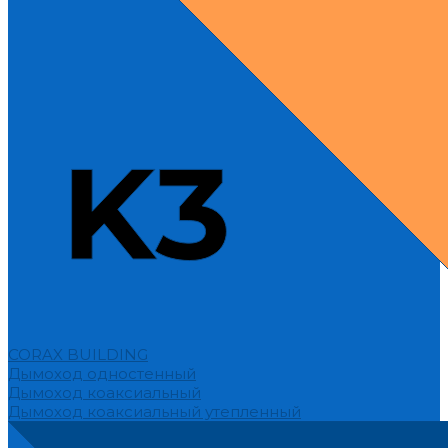
CORAX BUILDING
Дымоход одностенный
Дымоход коаксиальный
Дымоход коаксиальный утепленный