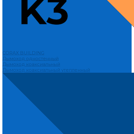
CORAX BUILDING
Дымоход одностенный
Дымоход коаксиальный
Дымоход коаксиальный утепленный