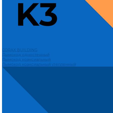
CORAX BUILDING
Дымоход одностенный
Дымоход коаксиальный
Дымоход коаксиальный утепленный