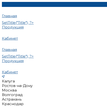
Главная
SetTitle("Title"); ?>
Продукция
Кабинет
Главная
SetTitle("Title"); ?>
Продукция
Кабинет
Калуга
Ростов-на-Дону
Москва
Волгоград
Астрахань
Краснодар