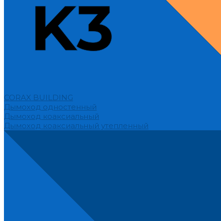
CORAX BUILDING
Дымоход одностенный
Дымоход коаксиальный
Дымоход коаксиальный утепленный