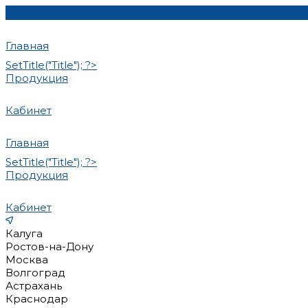
Главная
SetTitle("Title"); ?>
Продукция
Кабинет
Главная
SetTitle("Title"); ?>
Продукция
Кабинет
Калуга
Ростов-на-Дону
Москва
Волгоград
Астрахань
Краснодар