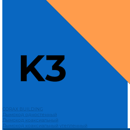
CORAX BUILDING
Дымоход одностенный
Дымоход коаксиальный
Дымоход коаксиальный утепленный