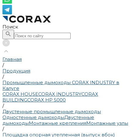
Поиск
Главная
/
Продукция
/
Промышленные дымоходы CORAX INDUSTRY в
Калуге
CORAX HOUSE
CORAX INDUSTRY
CORAX
BUILDING
CORAX HP 5000
/
Двустенные промышленные дымоходы
Одностенные дымоходы
Двустенные
дымоходы
Монтажные крепления
Монтажные узлы
/
Площадка опорная утепленная (выпуск вбок)