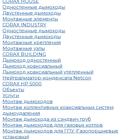
CORAX HOUSE
Одностенные дымоходы
Двустенные дымоходы
Монтажные элементы
CORAX INDUSTRY
Одностенные дымоходы
Двустенные дымоходы
Монтажные крепления
Монтажные узлы
CORAX BUILDING
Дымоход одностенный
Дымоход коаксиальный
Дымоход коаксиальный утепленный
Нейтрализатор-конденсата Netcon
CORAX HP 5000
Объекты
Услуги
Монтаж дымоходов
Монтаж коллективных коаксиальных систем
дымоудаления
Монтаж дымохода из сэндвич труб
Монтаж дымоходов для газовых котлов
Монтаж дымоходов для ГПУ (Газопоршневые
установки)