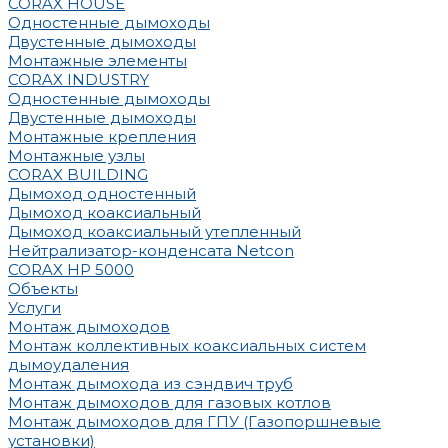
CORAX HOUSE
Одностенные дымоходы
Двустенные дымоходы
Монтажные элементы
CORAX INDUSTRY
Одностенные дымоходы
Двустенные дымоходы
Монтажные крепления
Монтажные узлы
CORAX BUILDING
Дымоход одностенный
Дымоход коаксиальный
Дымоход коаксиальный утепленный
Нейтрализатор-конденсата Netcon
CORAX HP 5000
Объекты
Услуги
Монтаж дымоходов
Монтаж коллективных коаксиальных систем
дымоудаления
Монтаж дымохода из сэндвич труб
Монтаж дымоходов для газовых котлов
Монтаж дымоходов для ГПУ (Газопоршневые
установки)