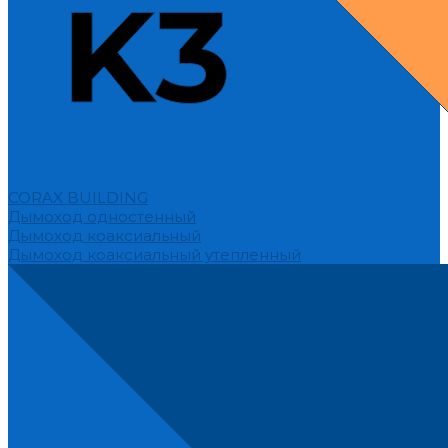
CORAX BUILDING
Дымоход одностенный
Дымоход коаксиальный
Дымоход коаксиальный утепленный