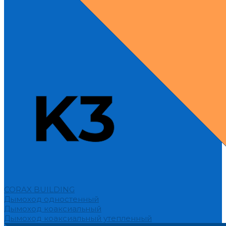
CORAX BUILDING
Дымоход одностенный
Дымоход коаксиальный
Дымоход коаксиальный утепленный