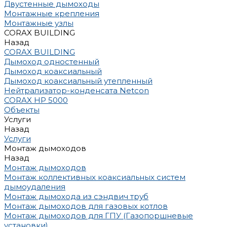
Двустенные дымоходы
Монтажные крепления
Монтажные узлы
CORAX BUILDING
Назад
CORAX BUILDING
Дымоход одностенный
Дымоход коаксиальный
Дымоход коаксиальный утепленный
Нейтрализатор-конденсата Netcon
CORAX HP 5000
Объекты
Услуги
Назад
Услуги
Монтаж дымоходов
Назад
Монтаж дымоходов
Монтаж коллективных коаксиальных систем
дымоудаления
Монтаж дымохода из сэндвич труб
Монтаж дымоходов для газовых котлов
Монтаж дымоходов для ГПУ (Газопоршневые
установки)