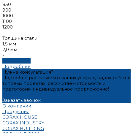
850
900
1000
1100
1200
-
Толщина стали
1,5 мм
2,0 мм
-
Подробнее
Подробнее
Нужна консультация?
Подробно расскажем о наших услугах, видах работ и
типовых проектах, рассчитаем стоимость и
подготовим индивидуальное предложение!
Задать вопрос
Заказать звонок
О компании
Продукция
CORAX HOUSE
CORAX INDUSTRY
CORAX BUILDING