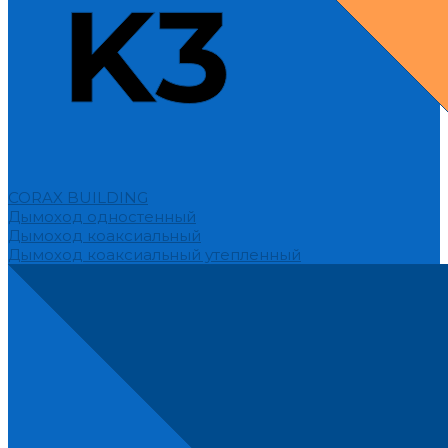
CORAX BUILDING
Дымоход одностенный
Дымоход коаксиальный
Дымоход коаксиальный утепленный