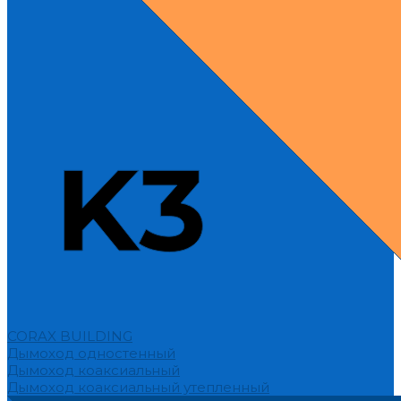
CORAX BUILDING
Дымоход одностенный
Дымоход коаксиальный
Дымоход коаксиальный утепленный