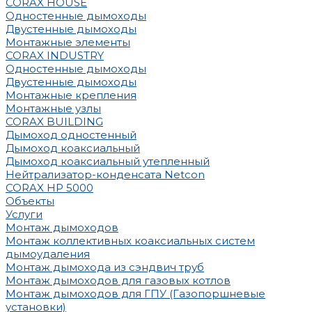
CORAX HOUSE
Одностенные дымоходы
Двустенные дымоходы
Монтажные элементы
CORAX INDUSTRY
Одностенные дымоходы
Двустенные дымоходы
Монтажные крепления
Монтажные узлы
CORAX BUILDING
Дымоход одностенный
Дымоход коаксиальный
Дымоход коаксиальный утепленный
Нейтрализатор-конденсата Netcon
CORAX HP 5000
Объекты
Услуги
Монтаж дымоходов
Монтаж коллективных коаксиальных систем
дымоудаления
Монтаж дымохода из сэндвич труб
Монтаж дымоходов для газовых котлов
Монтаж дымоходов для ГПУ (Газопоршневые
установки)