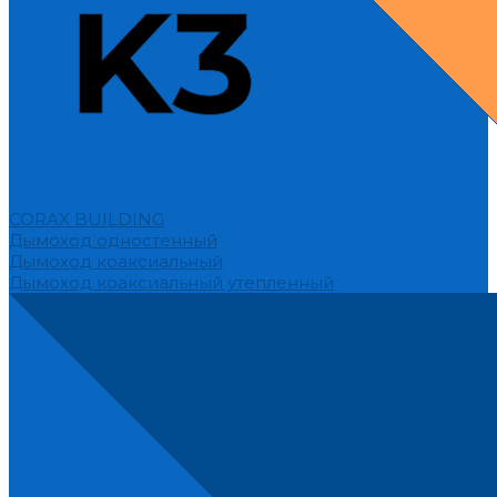
CORAX BUILDING
Дымоход одностенный
Дымоход коаксиальный
Дымоход коаксиальный утепленный