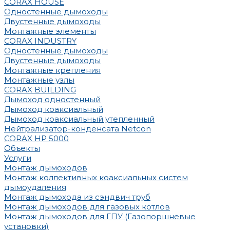
CORAX HOUSE
Одностенные дымоходы
Двустенные дымоходы
Монтажные элементы
CORAX INDUSTRY
Одностенные дымоходы
Двустенные дымоходы
Монтажные крепления
Монтажные узлы
CORAX BUILDING
Дымоход одностенный
Дымоход коаксиальный
Дымоход коаксиальный утепленный
Нейтрализатор-конденсата Netcon
CORAX HP 5000
Объекты
Услуги
Монтаж дымоходов
Монтаж коллективных коаксиальных систем
дымоудаления
Монтаж дымохода из сэндвич труб
Монтаж дымоходов для газовых котлов
Монтаж дымоходов для ГПУ (Газопоршневые
установки)