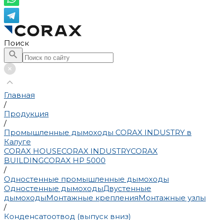
Поиск
Главная
/
Продукция
/
Промышленные дымоходы CORAX INDUSTRY в
Калуге
CORAX HOUSE
CORAX INDUSTRY
CORAX
BUILDING
CORAX HP 5000
/
Одностенные промышленные дымоходы
Одностенные дымоходы
Двустенные
дымоходы
Монтажные крепления
Монтажные узлы
/
Конденсатоотвод (выпуск вниз)