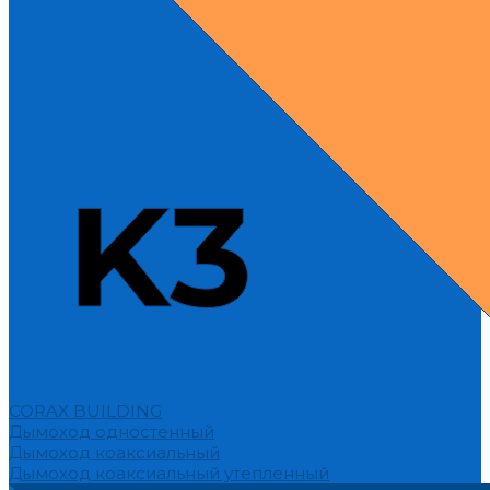
CORAX BUILDING
Дымоход одностенный
Дымоход коаксиальный
Дымоход коаксиальный утепленный