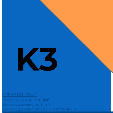
CORAX BUILDING
Дымоход одностенный
Дымоход коаксиальный
Дымоход коаксиальный утепленный