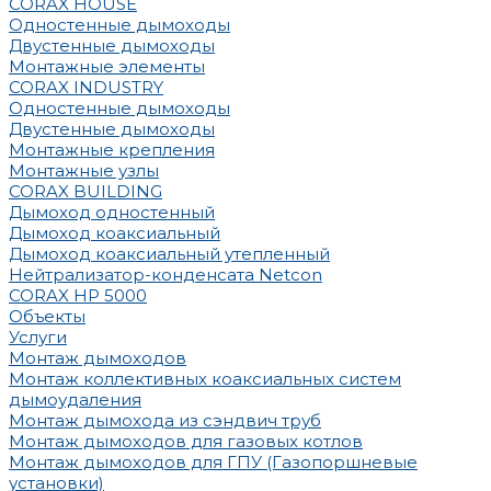
CORAX HOUSE
Одностенные дымоходы
Двустенные дымоходы
Монтажные элементы
CORAX INDUSTRY
Одностенные дымоходы
Двустенные дымоходы
Монтажные крепления
Монтажные узлы
CORAX BUILDING
Дымоход одностенный
Дымоход коаксиальный
Дымоход коаксиальный утепленный
Нейтрализатор-конденсата Netcon
CORAX HP 5000
Объекты
Услуги
Монтаж дымоходов
Монтаж коллективных коаксиальных систем
дымоудаления
Монтаж дымохода из сэндвич труб
Монтаж дымоходов для газовых котлов
Монтаж дымоходов для ГПУ (Газопоршневые
установки)