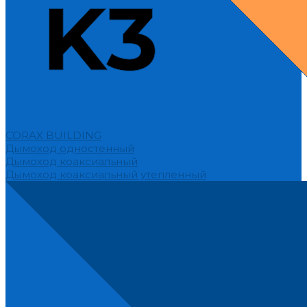
CORAX BUILDING
Дымоход одностенный
Дымоход коаксиальный
Дымоход коаксиальный утепленный