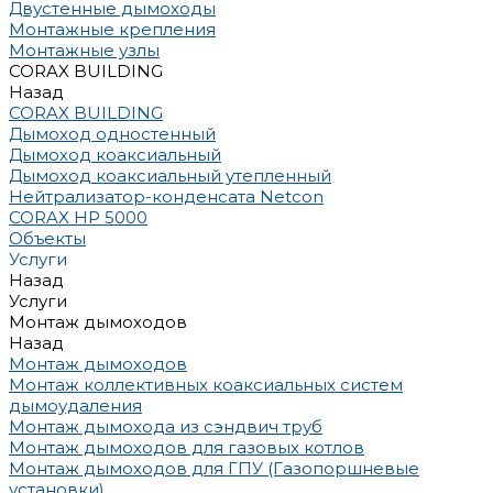
Двустенные дымоходы
Монтажные крепления
Монтажные узлы
CORAX BUILDING
Назад
CORAX BUILDING
Дымоход одностенный
Дымоход коаксиальный
Дымоход коаксиальный утепленный
Нейтрализатор-конденсата Netcon
CORAX HP 5000
Объекты
Услуги
Назад
Услуги
Монтаж дымоходов
Назад
Монтаж дымоходов
Монтаж коллективных коаксиальных систем
дымоудаления
Монтаж дымохода из сэндвич труб
Монтаж дымоходов для газовых котлов
Монтаж дымоходов для ГПУ (Газопоршневые
установки)