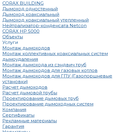
CORAX BUILDING
Дымоход одностенный
Дымоход коаксиальный
Дымоход коаксиальный утепленный
Нейтрализатор-конденсата Netcon
CORAX HP 5000
Объекты
Услуги
Монтаж дымоходов
Монтаж коллективных коаксиальных систем
дымоудаления
Монтаж дымохода из сэндвич труб
Монтаж дымоходов для газовых котлов
Монтаж дымоходов для ГПУ (Газопоршневые
установки)
Расчет дымоходов
Расчет дымовой трубы
Проектирование дымовых труб
Проектирование дымоходных систем
Компания
Сертификаты
Рекламные материалы
Гарантия
Нормативы