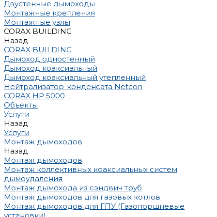
Двустенные дымоходы
Монтажные крепления
Монтажные узлы
CORAX BUILDING
Назад
CORAX BUILDING
Дымоход одностенный
Дымоход коаксиальный
Дымоход коаксиальный утепленный
Нейтрализатор-конденсата Netcon
CORAX HP 5000
Объекты
Услуги
Назад
Услуги
Монтаж дымоходов
Назад
Монтаж дымоходов
Монтаж коллективных коаксиальных систем
дымоудаления
Монтаж дымохода из сэндвич труб
Монтаж дымоходов для газовых котлов
Монтаж дымоходов для ГПУ (Газопоршневые
установки)